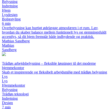
Belysning
Indretning
Hjem
Lysdesign
Boligstyling
6 min
Overbelysning kan hurtigt ødelægge atmosfæren i et rum. Lær,
hvordan du skaber balance mellem funktionelt lys og stemningsfuldt
accentlys, så dit hjem fremstår både indbydende og praktisk.
Mathias Sandberg
Mathias
Sandberg
Trådløs arbejdsbelysning – fleksible løsninger til det moderne
hjemmekontor
Skab et inspirerende og fleksibelt arbejdsmiljø med trådløs belysning
Lys
Lys
Hjemmekontor
Belysning
Trådløs teknologi
Indretning
Design
7 min