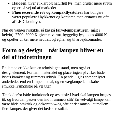
Halogen
giver et klart og naturligt lys, men bruger mere strøm
og er på vej ud af markedet.
Fluorescerende rør og kompaktlysstofrør
har tidligere
været populære i køkkener og kontorer, men erstattes nu ofte
af LED-løsninger.
Når du vælger lyskilde, så kig på
farvetemperaturen
(målt i
kelvin). 2700–3000 K giver et varmt, hyggeligt lys, mens 4000 K
og opefter virker mere neutralt og egner sig til arbejdsområder.
Form og design – når lampen bliver en
del af indretningen
En lampe er ikke kun en teknisk genstand, men også et
designelement. Formen, materialet og placeringen påvirker både
lysets karakter og rummets udtryk. En pendel i glas spreder lyset
anderledes end en lampe i metal, og en væglampe kan skabe
smukke lysmønstre på væggen.
Tænk derfor både funktionelt og æstetisk: Hvad skal lampen bruges
til, og hvordan passer den ind i rummets stil? En velvalgt lampe kan
være både praktisk og dekorativ – og ofte er det samspillet mellem
flere lamper, der giver det bedste resultat.