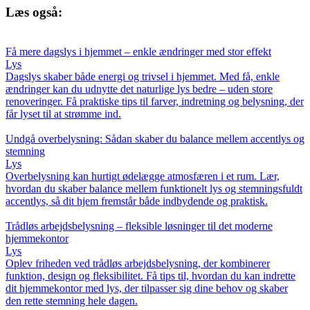
Læs også:
Få mere dagslys i hjemmet – enkle ændringer med stor effekt
Lys
Dagslys skaber både energi og trivsel i hjemmet. Med få, enkle
ændringer kan du udnytte det naturlige lys bedre – uden store
renoveringer. Få praktiske tips til farver, indretning og belysning, der
får lyset til at strømme ind.
Undgå overbelysning: Sådan skaber du balance mellem accentlys og
stemning
Lys
Overbelysning kan hurtigt ødelægge atmosfæren i et rum. Lær,
hvordan du skaber balance mellem funktionelt lys og stemningsfuldt
accentlys, så dit hjem fremstår både indbydende og praktisk.
Trådløs arbejdsbelysning – fleksible løsninger til det moderne
hjemmekontor
Lys
Oplev friheden ved trådløs arbejdsbelysning, der kombinerer
funktion, design og fleksibilitet. Få tips til, hvordan du kan indrette
dit hjemmekontor med lys, der tilpasser sig dine behov og skaber
den rette stemning hele dagen.