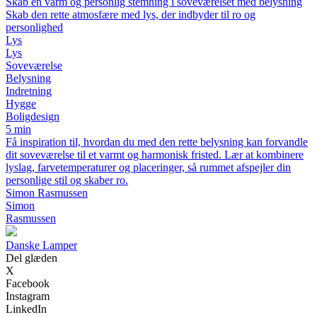
Skab en varm og personlig stemning i soveværelset med belysning
Skab den rette atmosfære med lys, der indbyder til ro og
personlighed
Lys
Lys
Soveværelse
Belysning
Indretning
Hygge
Boligdesign
5 min
Få inspiration til, hvordan du med den rette belysning kan forvandle
dit soveværelse til et varmt og harmonisk fristed. Lær at kombinere
lyslag, farvetemperaturer og placeringer, så rummet afspejler din
personlige stil og skaber ro.
Simon Rasmussen
Simon
Rasmussen
D
anske
L
amper
Del glæden
X
Facebook
Instagram
LinkedIn