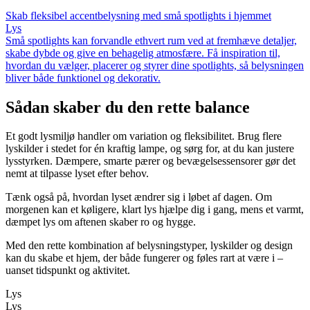
Skab fleksibel accentbelysning med små spotlights i hjemmet
Lys
Små spotlights kan forvandle ethvert rum ved at fremhæve detaljer,
skabe dybde og give en behagelig atmosfære. Få inspiration til,
hvordan du vælger, placerer og styrer dine spotlights, så belysningen
bliver både funktionel og dekorativ.
Sådan skaber du den rette balance
Et godt lysmiljø handler om variation og fleksibilitet. Brug flere
lyskilder i stedet for én kraftig lampe, og sørg for, at du kan justere
lysstyrken. Dæmpere, smarte pærer og bevægelsessensorer gør det
nemt at tilpasse lyset efter behov.
Tænk også på, hvordan lyset ændrer sig i løbet af dagen. Om
morgenen kan et køligere, klart lys hjælpe dig i gang, mens et varmt,
dæmpet lys om aftenen skaber ro og hygge.
Med den rette kombination af belysningstyper, lyskilder og design
kan du skabe et hjem, der både fungerer og føles rart at være i –
uanset tidspunkt og aktivitet.
Lys
Lys