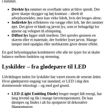
i rummet.
Direkte lys
rammer en overflade uden at blive spredt. Det
giver skarpe skygger og høj kontrast – ideelt til
arbejdsområder, men kan virke hårdt, hvis det bruges alene.
Indirekte lys
reflekteres via vægge eller loft, før det rammer
øjet. Det giver et blødt og jævnt lys, som er behageligt for
øjnene og velegnet til afslapning.
Diffust lys
ligger midt imellem. Det spredes gennem en
skærm eller et materiale, der fordeler lyset jævnt. Mange
lamper med opalglas eller stofskærme giver denne effekt.
En god belysningsplan kombinerer ofte alle tre typer for at skabe
balance mellem funktion og stemning.
Lyskilder – fra glødepære til LED
Udviklingen inden for lyskilder har været enorm de seneste årtier.
Hvor glødepæren engang var standard, er LED i dag den
dominerende teknologi – og med god grund.
LED (Light Emitting Diode)
bruger meget lidt energi, har
lang levetid og fås i mange farvetemperaturer. De kan
dæmpes og findes i alt fra spotpærer til dekorative
filamentpærer.