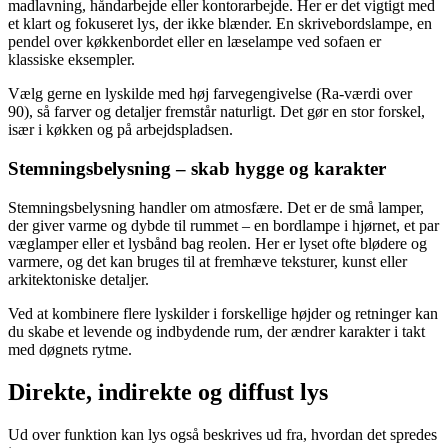
madlavning, håndarbejde eller kontorarbejde. Her er det vigtigt med
et klart og fokuseret lys, der ikke blænder. En skrivebordslampe, en
pendel over køkkenbordet eller en læselampe ved sofaen er
klassiske eksempler.
Vælg gerne en lyskilde med høj farvegengivelse (Ra-værdi over
90), så farver og detaljer fremstår naturligt. Det gør en stor forskel,
især i køkken og på arbejdspladsen.
Stemningsbelysning – skab hygge og karakter
Stemningsbelysning handler om atmosfære. Det er de små lamper,
der giver varme og dybde til rummet – en bordlampe i hjørnet, et par
væglamper eller et lysbånd bag reolen. Her er lyset ofte blødere og
varmere, og det kan bruges til at fremhæve teksturer, kunst eller
arkitektoniske detaljer.
Ved at kombinere flere lyskilder i forskellige højder og retninger kan
du skabe et levende og indbydende rum, der ændrer karakter i takt
med døgnets rytme.
Direkte, indirekte og diffust lys
Ud over funktion kan lys også beskrives ud fra, hvordan det spredes