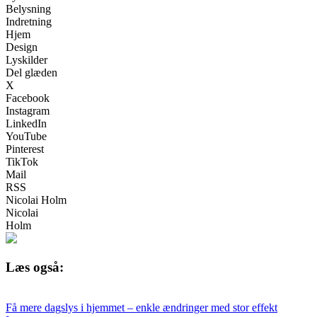
Belysning
Indretning
Hjem
Design
Lyskilder
Del glæden
X
Facebook
Instagram
LinkedIn
YouTube
Pinterest
TikTok
Mail
RSS
Nicolai Holm
Nicolai
Holm
Læs også:
Få mere dagslys i hjemmet – enkle ændringer med stor effekt