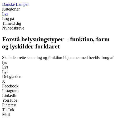
D
anske
L
amper
Kategorier
Lys
Log på
Tilmeld dig
Nyhedsbreve
Forstå belysningstyper – funktion, form
og lyskilder forklaret
Skab den rette stemning og funktion i hjemmet med bevidst brug af
lys
Lys
Lys
Del glæden
X
Facebook
Instagram
LinkedIn
YouTube
Pinterest
TikTok
Mail