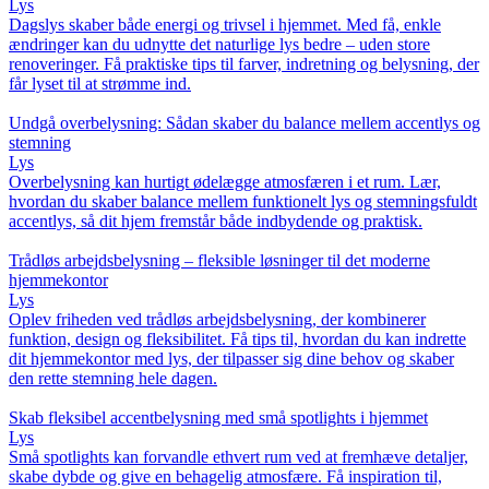
Lys
Dagslys skaber både energi og trivsel i hjemmet. Med få, enkle
ændringer kan du udnytte det naturlige lys bedre – uden store
renoveringer. Få praktiske tips til farver, indretning og belysning, der
får lyset til at strømme ind.
Undgå overbelysning: Sådan skaber du balance mellem accentlys og
stemning
Lys
Overbelysning kan hurtigt ødelægge atmosfæren i et rum. Lær,
hvordan du skaber balance mellem funktionelt lys og stemningsfuldt
accentlys, så dit hjem fremstår både indbydende og praktisk.
Trådløs arbejdsbelysning – fleksible løsninger til det moderne
hjemmekontor
Lys
Oplev friheden ved trådløs arbejdsbelysning, der kombinerer
funktion, design og fleksibilitet. Få tips til, hvordan du kan indrette
dit hjemmekontor med lys, der tilpasser sig dine behov og skaber
den rette stemning hele dagen.
Skab fleksibel accentbelysning med små spotlights i hjemmet
Lys
Små spotlights kan forvandle ethvert rum ved at fremhæve detaljer,
skabe dybde og give en behagelig atmosfære. Få inspiration til,