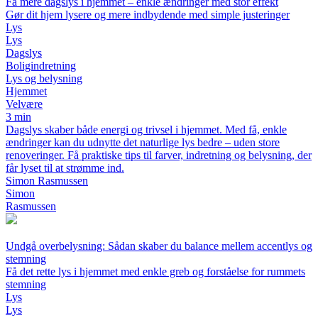
Få mere dagslys i hjemmet – enkle ændringer med stor effekt
Gør dit hjem lysere og mere indbydende med simple justeringer
Lys
Lys
Dagslys
Boligindretning
Lys og belysning
Hjemmet
Velvære
3 min
Dagslys skaber både energi og trivsel i hjemmet. Med få, enkle
ændringer kan du udnytte det naturlige lys bedre – uden store
renoveringer. Få praktiske tips til farver, indretning og belysning, der
får lyset til at strømme ind.
Simon Rasmussen
Simon
Rasmussen
Undgå overbelysning: Sådan skaber du balance mellem accentlys og
stemning
Få det rette lys i hjemmet med enkle greb og forståelse for rummets
stemning
Lys
Lys