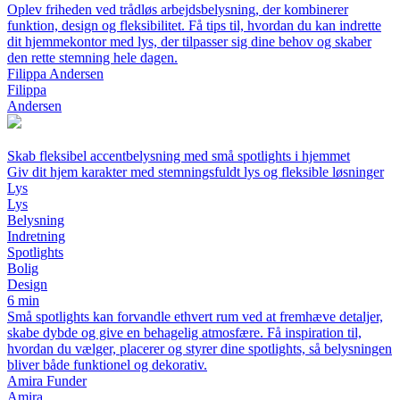
Oplev friheden ved trådløs arbejdsbelysning, der kombinerer
funktion, design og fleksibilitet. Få tips til, hvordan du kan indrette
dit hjemmekontor med lys, der tilpasser sig dine behov og skaber
den rette stemning hele dagen.
Filippa Andersen
Filippa
Andersen
Skab fleksibel accentbelysning med små spotlights i hjemmet
Giv dit hjem karakter med stemningsfuldt lys og fleksible løsninger
Lys
Lys
Belysning
Indretning
Spotlights
Bolig
Design
6 min
Små spotlights kan forvandle ethvert rum ved at fremhæve detaljer,
skabe dybde og give en behagelig atmosfære. Få inspiration til,
hvordan du vælger, placerer og styrer dine spotlights, så belysningen
bliver både funktionel og dekorativ.
Amira Funder
Amira