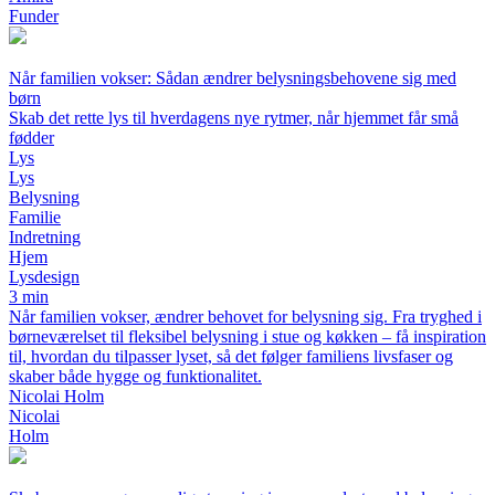
Funder
Når familien vokser: Sådan ændrer belysningsbehovene sig med
børn
Skab det rette lys til hverdagens nye rytmer, når hjemmet får små
fødder
Lys
Lys
Belysning
Familie
Indretning
Hjem
Lysdesign
3 min
Når familien vokser, ændrer behovet for belysning sig. Fra tryghed i
børneværelset til fleksibel belysning i stue og køkken – få inspiration
til, hvordan du tilpasser lyset, så det følger familiens livsfaser og
skaber både hygge og funktionalitet.
Nicolai Holm
Nicolai
Holm