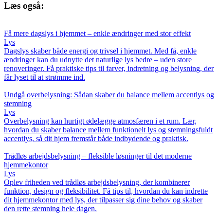
Læs også:
Få mere dagslys i hjemmet – enkle ændringer med stor effekt
Lys
Dagslys skaber både energi og trivsel i hjemmet. Med få, enkle
ændringer kan du udnytte det naturlige lys bedre – uden store
renoveringer. Få praktiske tips til farver, indretning og belysning, der
får lyset til at strømme ind.
Undgå overbelysning: Sådan skaber du balance mellem accentlys og
stemning
Lys
Overbelysning kan hurtigt ødelægge atmosfæren i et rum. Lær,
hvordan du skaber balance mellem funktionelt lys og stemningsfuldt
accentlys, så dit hjem fremstår både indbydende og praktisk.
Trådløs arbejdsbelysning – fleksible løsninger til det moderne
hjemmekontor
Lys
Oplev friheden ved trådløs arbejdsbelysning, der kombinerer
funktion, design og fleksibilitet. Få tips til, hvordan du kan indrette
dit hjemmekontor med lys, der tilpasser sig dine behov og skaber
den rette stemning hele dagen.