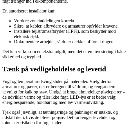
fugt trænger ind i elkomponenterne.
En autoriseret installatør kan:
Vurdere zoneinddelingen korrekt.
Sikre, at kabler, afbrydere og armaturer opfylder kravene.
Installere fejlstrømsafbryder (HPFI), som beskytter mod
elektrisk stød.
Dokumentere arbejdet, så du er dækket af forsikringen.
Det kan virke som en ekstra udgift, men det er en investering i både
sikkerhed og tryghed.
Tænk på vedligeholdelse og levetid
Fugt og temperaturudsving slider på materialer. Vælg derfor
armaturer og pærer, der er beregnet til vådrum, og rengør dem
jævnligt for kalk og støv. Undgå at bruge almindelige glødepærer –
de udvikler varme og tåler ikke fugt. LED-lys er et bedre valg:
energibesparende, holdbart og med lav varmeudvikling.
Tjek også jævnligt, at tætningsringe og pakninger er intakte, og
udskift dem, hvis de bliver porøse. Det forlænger levetiden og
mindsker risikoen for fugtskader.