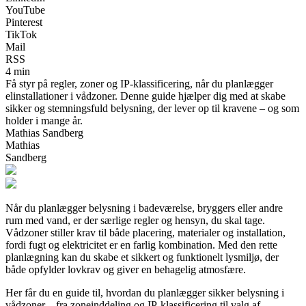
YouTube
Pinterest
TikTok
Mail
RSS
4 min
Få styr på regler, zoner og IP-klassificering, når du planlægger
elinstallationer i vådzoner. Denne guide hjælper dig med at skabe
sikker og stemningsfuld belysning, der lever op til kravene – og som
holder i mange år.
Mathias Sandberg
Mathias
Sandberg
Når du planlægger belysning i badeværelse, bryggers eller andre
rum med vand, er der særlige regler og hensyn, du skal tage.
Vådzoner stiller krav til både placering, materialer og installation,
fordi fugt og elektricitet er en farlig kombination. Med den rette
planlægning kan du skabe et sikkert og funktionelt lysmiljø, der
både opfylder lovkrav og giver en behagelig atmosfære.
Her får du en guide til, hvordan du planlægger sikker belysning i
vådzoner – fra zoneinddeling og IP-klassificering til valg af