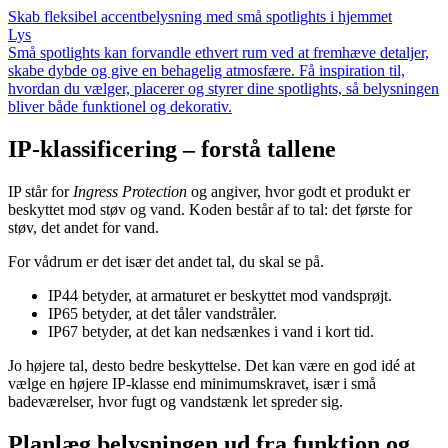
Skab fleksibel accentbelysning med små spotlights i hjemmet
Lys
Små spotlights kan forvandle ethvert rum ved at fremhæve detaljer,
skabe dybde og give en behagelig atmosfære. Få inspiration til,
hvordan du vælger, placerer og styrer dine spotlights, så belysningen
bliver både funktionel og dekorativ.
IP-klassificering – forstå tallene
IP står for
Ingress Protection
og angiver, hvor godt et produkt er
beskyttet mod støv og vand. Koden består af to tal: det første for
støv, det andet for vand.
For vådrum er det især det andet tal, du skal se på.
IP44 betyder, at armaturet er beskyttet mod vandsprøjt.
IP65 betyder, at det tåler vandstråler.
IP67 betyder, at det kan nedsænkes i vand i kort tid.
Jo højere tal, desto bedre beskyttelse. Det kan være en god idé at
vælge en højere IP-klasse end minimumskravet, især i små
badeværelser, hvor fugt og vandstænk let spreder sig.
Planlæg belysningen ud fra funktion og