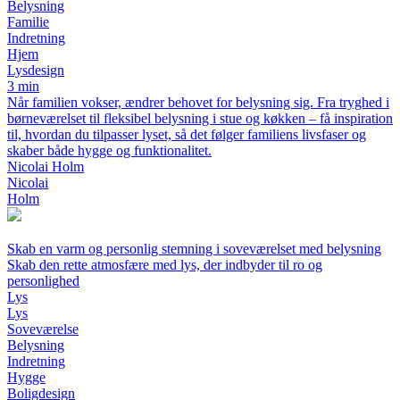
Belysning
Familie
Indretning
Hjem
Lysdesign
3 min
Når familien vokser, ændrer behovet for belysning sig. Fra tryghed i
børneværelset til fleksibel belysning i stue og køkken – få inspiration
til, hvordan du tilpasser lyset, så det følger familiens livsfaser og
skaber både hygge og funktionalitet.
Nicolai Holm
Nicolai
Holm
Skab en varm og personlig stemning i soveværelset med belysning
Skab den rette atmosfære med lys, der indbyder til ro og
personlighed
Lys
Lys
Soveværelse
Belysning
Indretning
Hygge
Boligdesign