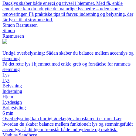
Dagslys skaber både energi og trivsel i hjemmet. Med få, enkle
ændringer kan du udnytte det naturlige lys bedre – uden store
renoveringer. Få praktiske tips til farver, indretning og belysning, der
får lyset til at strømme ind.
Simon Rasmussen
Simon
Rasmussen
Undgå overbelysning: Sådan skaber du balance mellem accentlys og
stemning
Få det rette lys i hjemmet med enkle greb og forståelse for rummets
stemning
Lys
Lys
Belysning
Indretning
Hjem
Lysdesign
Boligstyling
6 min
Overbelysning kan hurtigt ødelægge atmosfæren i et rum. Lær,
hvordan du skaber balance mellem funktionelt lys og stemningsfuldt
accentlys, så dit hjem fremstår både indbydende og praktisk.
Mathias Sandberg