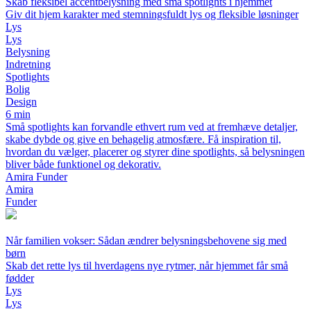
Skab fleksibel accentbelysning med små spotlights i hjemmet
Giv dit hjem karakter med stemningsfuldt lys og fleksible løsninger
Lys
Lys
Belysning
Indretning
Spotlights
Bolig
Design
6 min
Små spotlights kan forvandle ethvert rum ved at fremhæve detaljer,
skabe dybde og give en behagelig atmosfære. Få inspiration til,
hvordan du vælger, placerer og styrer dine spotlights, så belysningen
bliver både funktionel og dekorativ.
Amira Funder
Amira
Funder
Når familien vokser: Sådan ændrer belysningsbehovene sig med
børn
Skab det rette lys til hverdagens nye rytmer, når hjemmet får små
fødder
Lys
Lys