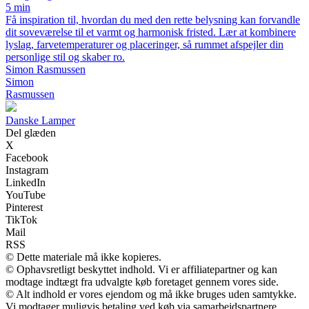
5 min
Få inspiration til, hvordan du med den rette belysning kan forvandle
dit soveværelse til et varmt og harmonisk fristed. Lær at kombinere
lyslag, farvetemperaturer og placeringer, så rummet afspejler din
personlige stil og skaber ro.
Simon Rasmussen
Simon
Rasmussen
D
anske
L
amper
Del glæden
X
Facebook
Instagram
LinkedIn
YouTube
Pinterest
TikTok
Mail
RSS
© Dette materiale må ikke kopieres.
© Ophavsretligt beskyttet indhold. Vi er affiliatepartner og kan
modtage indtægt fra udvalgte køb foretaget gennem vores side.
© Alt indhold er vores ejendom og må ikke bruges uden samtykke.
Vi modtager muligvis betaling ved køb via samarbejdspartnere.