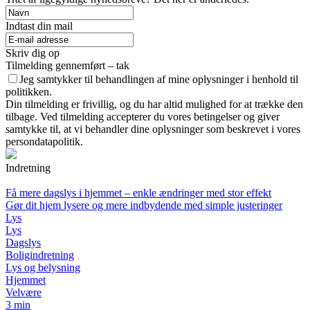
Indtast din mail
Skriv dig op
Tilmelding gennemført – tak
Jeg samtykker til behandlingen af mine oplysninger i henhold til
politikken.
Din tilmelding er frivillig, og du har altid mulighed for at trække den
tilbage. Ved tilmelding accepterer du vores betingelser og giver
samtykke til, at vi behandler dine oplysninger som beskrevet i vores
persondatapolitik.
Indretning
Få mere dagslys i hjemmet – enkle ændringer med stor effekt
Gør dit hjem lysere og mere indbydende med simple justeringer
Lys
Lys
Dagslys
Boligindretning
Lys og belysning
Hjemmet
Velvære
3 min