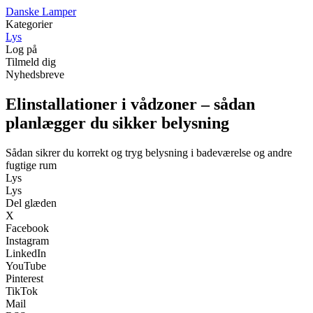
D
anske
L
amper
Kategorier
Lys
Log på
Tilmeld dig
Nyhedsbreve
Elinstallationer i vådzoner – sådan
planlægger du sikker belysning
Sådan sikrer du korrekt og tryg belysning i badeværelse og andre
fugtige rum
Lys
Lys
Del glæden
X
Facebook
Instagram
LinkedIn
YouTube
Pinterest
TikTok
Mail