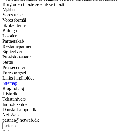
Brug uden tilladelse er ikke tilladt.
Mød os
Vores rejse
Vores formål
Skribenterne
Bidrag nu
Lokaler
Partnerskab
Reklamepartner
Støttegiver
Provisionstager
Støtte
Pressecenter
Forespørgsel
Links i indholdet
Sitemap
Blogindlæg
Historik
Tekstunivers
Indholdskilde
DanskeLamper.dk
Net Web
partner@netweb.dk