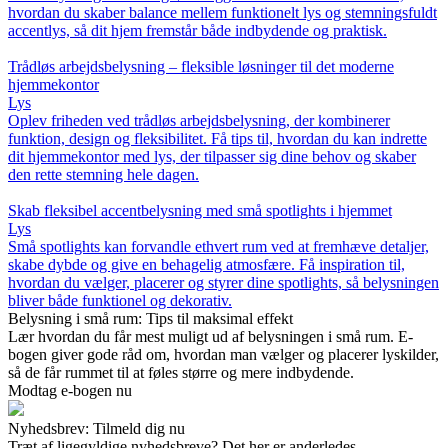
hvordan du skaber balance mellem funktionelt lys og stemningsfuldt
accentlys, så dit hjem fremstår både indbydende og praktisk.
Trådløs arbejdsbelysning – fleksible løsninger til det moderne
hjemmekontor
Lys
Oplev friheden ved trådløs arbejdsbelysning, der kombinerer
funktion, design og fleksibilitet. Få tips til, hvordan du kan indrette
dit hjemmekontor med lys, der tilpasser sig dine behov og skaber
den rette stemning hele dagen.
Skab fleksibel accentbelysning med små spotlights i hjemmet
Lys
Små spotlights kan forvandle ethvert rum ved at fremhæve detaljer,
skabe dybde og give en behagelig atmosfære. Få inspiration til,
hvordan du vælger, placerer og styrer dine spotlights, så belysningen
bliver både funktionel og dekorativ.
Belysning i små rum: Tips til maksimal effekt
Lær hvordan du får mest muligt ud af belysningen i små rum. E-
bogen giver gode råd om, hvordan man vælger og placerer lyskilder,
så de får rummet til at føles større og mere indbydende.
Modtag e-bogen nu
Nyhedsbrev: Tilmeld dig nu
Træt af ligegyldige nyhedsbreve? Det her er anderledes.