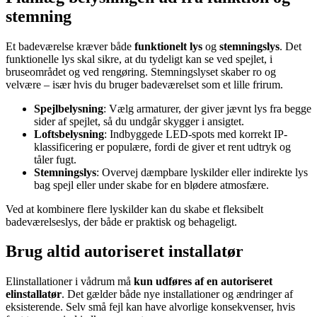
stemning
Et badeværelse kræver både
funktionelt lys
og
stemningslys
. Det
funktionelle lys skal sikre, at du tydeligt kan se ved spejlet, i
bruseområdet og ved rengøring. Stemningslyset skaber ro og
velvære – især hvis du bruger badeværelset som et lille frirum.
Spejlbelysning
: Vælg armaturer, der giver jævnt lys fra begge
sider af spejlet, så du undgår skygger i ansigtet.
Loftsbelysning
: Indbyggede LED-spots med korrekt IP-
klassificering er populære, fordi de giver et rent udtryk og
tåler fugt.
Stemningslys
: Overvej dæmpbare lyskilder eller indirekte lys
bag spejl eller under skabe for en blødere atmosfære.
Ved at kombinere flere lyskilder kan du skabe et fleksibelt
badeværelseslys, der både er praktisk og behageligt.
Brug altid autoriseret installatør
Elinstallationer i vådrum må
kun udføres af en autoriseret
elinstallatør
. Det gælder både nye installationer og ændringer af
eksisterende. Selv små fejl kan have alvorlige konsekvenser, hvis