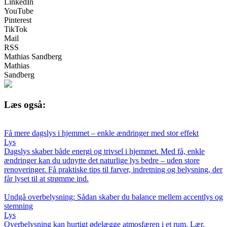
LinkedIn
YouTube
Pinterest
TikTok
Mail
RSS
Mathias Sandberg
Mathias
Sandberg
Læs også:
Få mere dagslys i hjemmet – enkle ændringer med stor effekt
Lys
Dagslys skaber både energi og trivsel i hjemmet. Med få, enkle
ændringer kan du udnytte det naturlige lys bedre – uden store
renoveringer. Få praktiske tips til farver, indretning og belysning, der
får lyset til at strømme ind.
Undgå overbelysning: Sådan skaber du balance mellem accentlys og
stemning
Lys
Overbelysning kan hurtigt ødelægge atmosfæren i et rum. Lær,