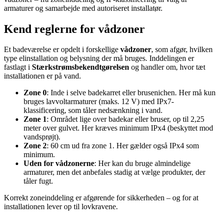
armaturer og samarbejde med autoriseret installatør.
Kend reglerne for vådzoner
Et badeværelse er opdelt i forskellige
vådzoner
, som afgør, hvilken
type elinstallation og belysning der må bruges. Inddelingen er
fastlagt i
Stærkstrømsbekendtgørelsen
og handler om, hvor tæt
installationen er på vand.
Zone 0
: Inde i selve badekarret eller brusenichen. Her må kun
bruges lavvoltarmaturer (maks. 12 V) med IPx7-
klassificering, som tåler nedsænkning i vand.
Zone 1
: Området lige over badekar eller bruser, op til 2,25
meter over gulvet. Her kræves minimum IPx4 (beskyttet mod
vandsprøjt).
Zone 2
: 60 cm ud fra zone 1. Her gælder også IPx4 som
minimum.
Uden for vådzonerne
: Her kan du bruge almindelige
armaturer, men det anbefales stadig at vælge produkter, der
tåler fugt.
Korrekt zoneinddeling er afgørende for sikkerheden – og for at
installationen lever op til lovkravene.