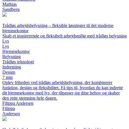
Mathias
Sandberg
Trådløs arbejdsbelysning – fleksible løsninger til det moderne
hjemmekontor
Skab et inspirerende og fleksibelt arbejdsmiljø med trådløs belysning
Lys
Lys
Hjemmekontor
Belysning
Trådløs teknologi
Indretning
Design
7 min
Oplev friheden ved trådløs arbejdsbelysning, der kombinerer
funktion, design og fleksibilitet. Få tips til, hvordan du kan indrette
dit hjemmekontor med lys, der tilpasser sig dine behov og skaber
den rette stemning hele dagen.
Filippa Andersen
Filippa
Andersen